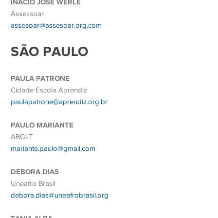
INÁCIO JOSÉ WERLE
Assessoar
assesoar@assesoar.org.com
SÃO PAULO
PAULA PATRONE
Cidade Escola Aprendiz
paulapatrone@aprendiz.org.br
PAULO MARIANTE
ABGLT
mariante.paulo@gmail.com
DEBORA DIAS
Uneafro Brasil
debora.dias@uneafrobrasil.org