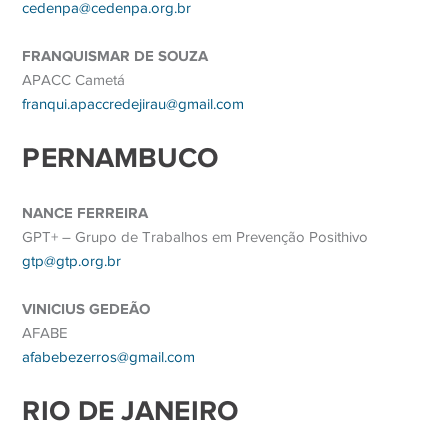
cedenpa@cedenpa.org.br
FRANQUISMAR DE SOUZA
APACC Cametá
franqui.apaccredejirau@gmail.com
PERNAMBUCO
NANCE FERREIRA
GPT+ – Grupo de Trabalhos em Prevenção Posithivo
gtp@gtp.org.br
VINICIUS GEDEÃO
AFABE
afabebezerros@gmail.com
RIO DE JANEIRO