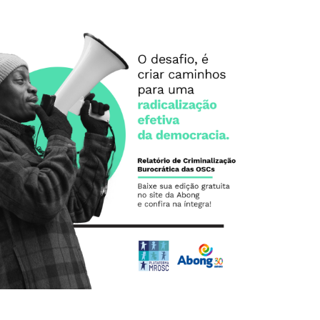
a captação
este tipo de ataque à Sociedade Civil que visa dificultar
OSCs” Conheça o estudo realizado pela Abong sobre
político-jurídicas, neoliberalismo e a atuação das
“Relatório Criminalização Burocrática: estratégias
atuação das OSCs
jurídicas, neoliberalismo e a
Burocrática: estratégias político-
Relatório Criminalização