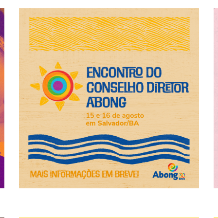
em defesa da
processos, estruturar as próximas ações e iniciativas
Bahia, nos dias 15 e 16 de agosto para dialogar sobre
O Conselho Diretor da Abong se reuniu em Salvador,
Abong 2022
Encontro do Conselho Diretor