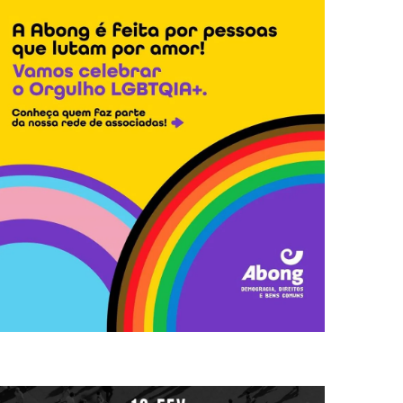
simbolizou a
defender todas as formas de amor. O dia 29 de junho
Orgulho LGBTQIA+, orgulho de ser quem somos e
Orgulho LGBTQIA+ Junho é o mês de celebrar o
Orgulho LGBTQIA+