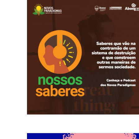
estão sendo praticadas. Conheça o podcast Nossos
queremos lembrar que há soluções e que elas já
desigualdade e danos irreversíveis ao planeta,
Diante de um modelo econômico que provoca tanta
Podcast Nossos Saberes