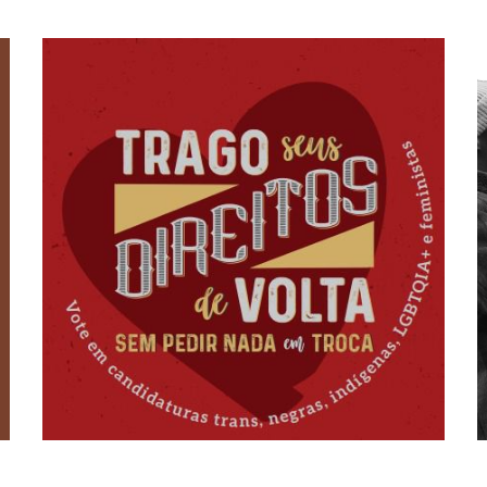
trazer seus direitos de
estadual? A gente pode ajudar você! Prometemos
♥️ Já sabe em quem votar para deputado federal ou
Trago seus direitos de volta/Sem pedir nada em troca
pedir nada em troca!
Trago seus direitos de volta, sem