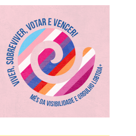
memória da população LGBTQIA+ em todo o mundo.
lesbo, bi e transfobia. Um dos muitos dias de luta e
17 de maio – Dia Internacional da Luta contra a homo,
Viver, Sobreviver, Votar e Vencer