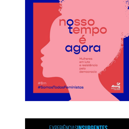
mostrar para
contra as organizações da sociedade civil, vamos
políticas contra as mulheres, ativistas, feministas e
conservadora atual de retrocessos e perseguições
NOSSO TEMPO É AGORA Em meio à ofensiva
Nosso tempo é agora