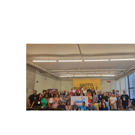
democracia. Por Redação
humanos e contribuições da sociedade civil para a
cenários de desigualdades, desinformação, direitos
“Oscs e Participação Popular”; o evento abordou os
A Abong realizou Seminário Nacional com o tema
Abong
ação: lições do Seminário da
Transformando informação em