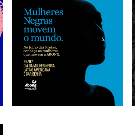
Angela Davis. No Julho das
toda a estrutura da sociedade se movimenta com ela”
Americana “Quando a mulher negra se movimenta,
Julho das Pretas | Dia da Mulher Negra Latino
Mulheres Negras movem o mundo