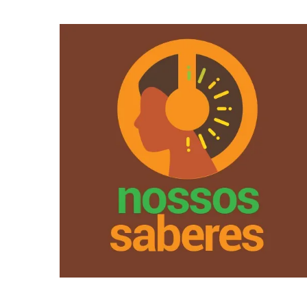
predominante que provoca
em sociedade. Diante um modelo econômico
iniciativas que exemplificam novas maneiras de viver
reúne histórias de pessoas impactadas por
Com 5 novos episódios, o podcast Nossos Saberes
Saberes
2ª temporada do podcast Nossos
Projeto Novos Paradigmas lança