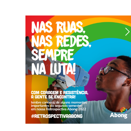
aprofundamento
econômicas, sociais e políticas, além do
mas também consequências nas esferas
uma pandemia, gerando não só uma crise sanitária,
Desde o início de 2020, o mundo tem passado por
Luta!
Nas redes, Nas ruas, Sempre na