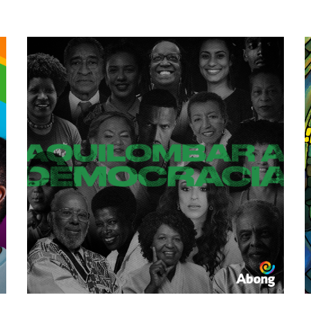
democracia.
para a construção daquilo que reconhecemos como
por pessoas negras foi e continua sendo essencial
antirracista e o enfrentamento do estado realizado
Aquilombar a Democracia para radicalizá-la! A luta
Democracia
Novembro Negro: Aquilombar a