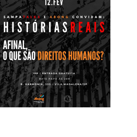
sociedade. Realização: Sampa Talks e Abong
importância dos Direitos Humanos na nossa
Humanos? Um bate papo marcante sobre a
Histórias Reais Afinal, o que são os Direitos
Histórias Reais