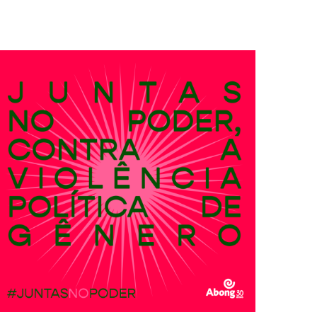
às mulheres a liberdade
a primeira sanção eleitoral que garantiu oficialmente
das mulheres brasileiras. Foi neste dia que aconteceu
Dia 24 de fevereiro de 1932 foi um marco na história
Juntas No Poder