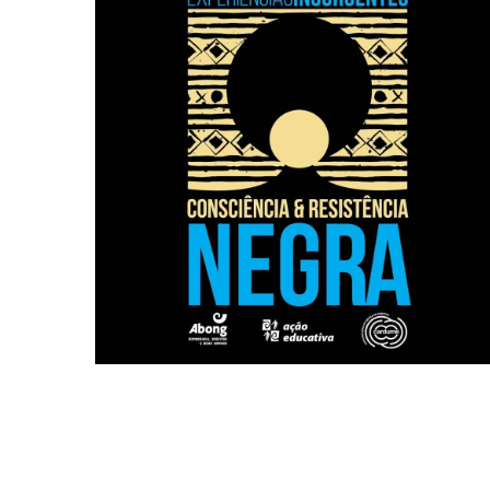
esse necessário debate,
estrutura a nossa sociedade. Buscando aprofundar
como um período de reflexão sobre o racismo que
RESISTÊNCIA NEGRA O mês de novembro é marcado
EXPERIÊNCIAS INSURGENTES CONSCIÊNCIA E
Experiências Insurgentes