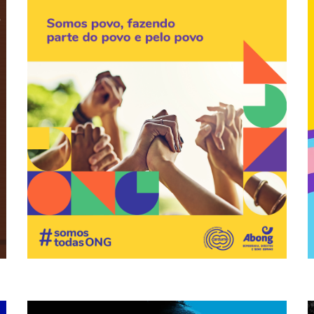
natureza e o meio ambiente. Quem entregue comida
estudantes do Brasil. Tem quem procure proteger a
dias tentando promover educação de qualidade para
#SomosTodosONGs Tem gente que passa todos os
Somos Todos ONGs