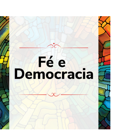
disseminação de discursos de
votos, seja com a divulgação de fake news, com a
disputa política com a utilização da fé para manipular
Durante as eleições assistimos ao acirramento da
combina com ódio
Fé e Democracia: Nossa fé não