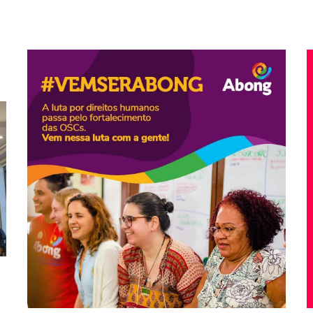
Sociedade Civil (OSCs) que trabalham na defesa
trabalho de fortalecimento das Organizações da
#VemSerAbong
Desde 1991, a Abong realiza um
Vem colaborar com a luta em defesa das OSCs!
#VemSerABONG