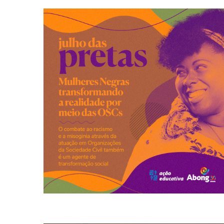
Caribenha e o Dia Nacional
Internacional da Mulher Negra Latino-Americana e
da Sociedade Civil! Em julho, mês que marca o Dia
A luta de mulheres negras também acontece por meio
por meio das OSCs
Negras transformando a realidade
Julho das Pretas 2022: Mulheres