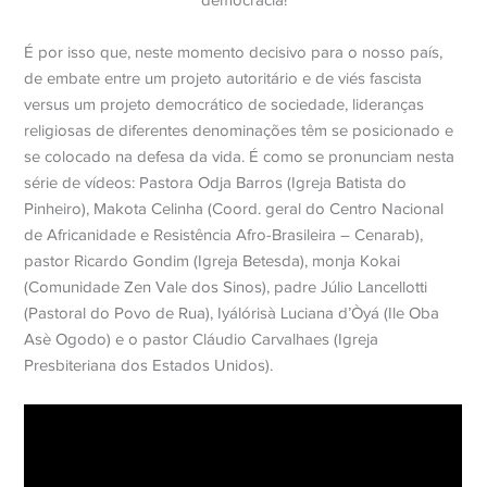
democracia!
É por isso que, neste momento decisivo para o nosso país,
de embate entre um projeto autoritário e de viés fascista
versus um projeto democrático de sociedade, lideranças
religiosas de diferentes denominações têm se posicionado e
se colocado na defesa da vida. É como se pronunciam nesta
série de vídeos: Pastora Odja Barros (Igreja Batista do
Pinheiro), Makota Celinha (Coord. geral do Centro Nacional
de Africanidade e Resistência Afro-Brasileira – Cenarab),
pastor Ricardo Gondim (Igreja Betesda), monja Kokai
(Comunidade Zen Vale dos Sinos), padre Júlio Lancellotti
(Pastoral do Povo de Rua), Iyálórisà Luciana d’Òyá (Ile Oba
Asè Ogodo) e o pastor Cláudio Carvalhaes (Igreja
Presbiteriana dos Estados Unidos).