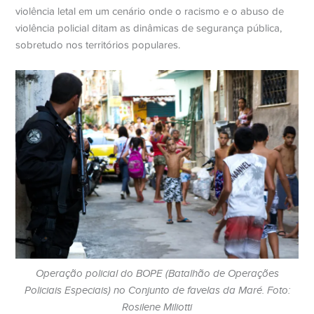
violência letal em um cenário onde o racismo e o abuso de
violência policial ditam as dinâmicas de segurança pública,
sobretudo nos territórios populares.
Operação policial do BOPE (Batalhão de Operações
Policiais Especiais) no Conjunto de favelas da Maré. Foto:
Rosilene Miliotti