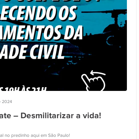
de 2024
te – Desmilitarizar a vida!
al no predinho aqui em São Paulo!