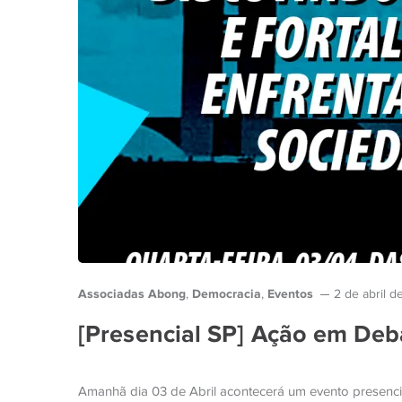
Associadas Abong
Democracia
Eventos
,
,
2 de abril 
[Presencial SP] Ação em Deba
Amanhã dia 03 de Abril acontecerá um evento presenci