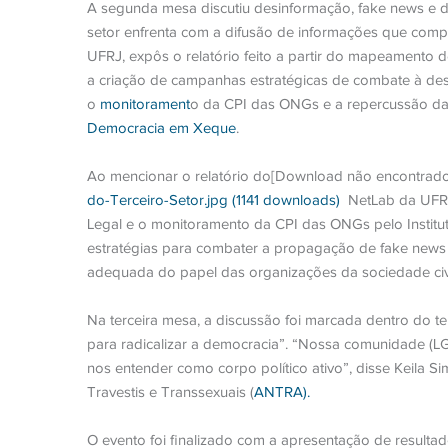
A segunda mesa discutiu desinformação, fake news e di
setor enfrenta com a difusão de informações que comp
UFRJ, expôs o relatório feito a partir do mapeamento 
a criação de campanhas estratégicas de combate à de
o
monitorament
o da CPI das ONGs e a repercussão da
Democracia em Xeque
.
Ao mencionar o relatório do[Download não encontrado
do-Terceiro-Setor.jpg (1141 downloads)
NetLab da UFRJ
Legal e o monitoramento da CPI das ONGs pelo Instit
estratégias para combater a propagação de fake new
adequada do papel das organizações da sociedade civil
Na terceira mesa, a discussão foi marcada dentro do te
para radicalizar a democracia”. “Nossa comunidade (LG
nos entender como corpo político ativo”, disse Keila 
Travestis e Transsexuais (
ANTRA).
O evento foi finalizado com a apresentação de resultad