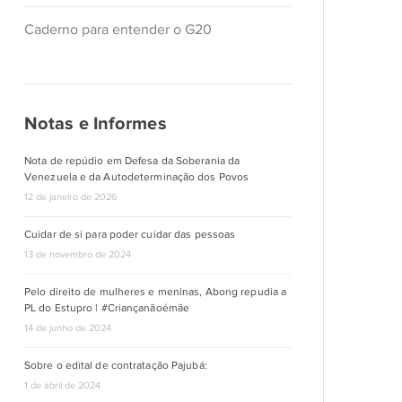
Caderno para entender o G20
Notas e Informes
Nota de repúdio em Defesa da Soberania da
Venezuela e da Autodeterminação dos Povos
12 de janeiro de 2026
Cuidar de si para poder cuidar das pessoas
13 de novembro de 2024
Pelo direito de mulheres e meninas, Abong repudia a
PL do Estupro | #Criançanãoémãe
14 de junho de 2024
Sobre o edital de contratação Pajubá:
1 de abril de 2024