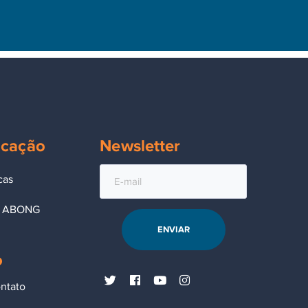
cação
Newsletter
cas
s ABONG
o
ntato