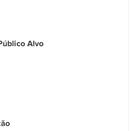
 Público Alvo
ção