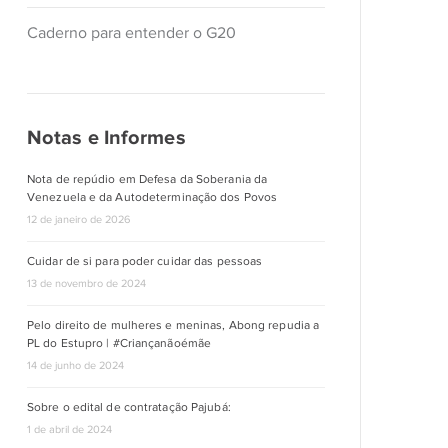
Caderno para entender o G20
Notas e Informes
Nota de repúdio em Defesa da Soberania da
Venezuela e da Autodeterminação dos Povos
12 de janeiro de 2026
Cuidar de si para poder cuidar das pessoas
13 de novembro de 2024
Pelo direito de mulheres e meninas, Abong repudia a
PL do Estupro | #Criançanãoémãe
14 de junho de 2024
Sobre o edital de contratação Pajubá:
1 de abril de 2024