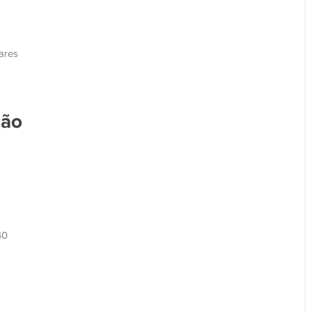
ares
ção
40