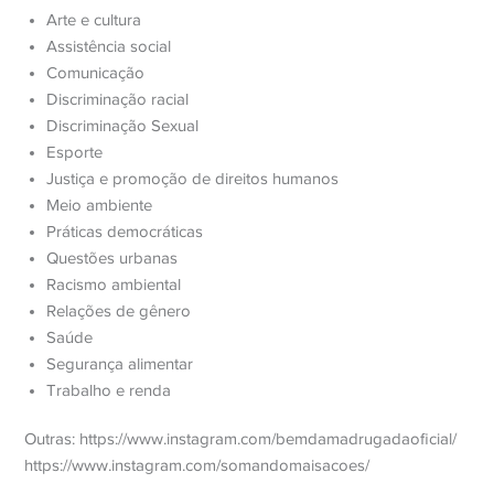
Arte e cultura
Assistência social
Comunicação
Trustly bylo založeno ve Stockholmu v roce 2008, tedy v
Discriminação racial
době, kdy se evropský finanční sektor teprve začínal
Discriminação Sexual
vyrovnávat s důsledky globální finanční krize. Společnost od
Esporte
počátku stavěla svůj obchodní model na přímém propojení s
Justiça e promoção de direitos humanos
bankovními systémy bez nutnosti vydávání vlastních
Meio ambiente
platebních karet nebo vedení elektronických peněženek.
Práticas democráticas
Tento přístup se stal klíčovým o několik let později, kdy
Questões urbanas
Evropská unie přijala směrnici PSD2 (Payment Services
Racismo ambiental
Directive 2), která vstoupila v platnost v lednu 2018 a bankám
Relações de gênero
nařídila otevřít svá rozhraní třetím stranám prostřednictvím
Saúde
standardizovaných API.
Segurança alimentar
Trabalho e renda
Technický princip fungování Trustly je přitom relativně
Outras: https://www.instagram.com/bemdamadrugadaoficial/
přímočarý. Uživatel, který chce provést vklad na sázkový účet,
https://www.instagram.com/somandomaisacoes/
je přesměrován na zabezpečené rozhraní, kde se přihlásí ke