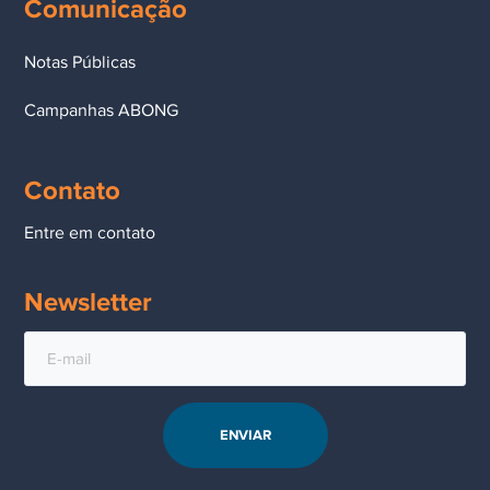
Comunicação
zpravidla nižší než interchange poplatky spojené s karetními
platbami, zejména v případě kreditních karet vydaných mimo
Notas Públicas
EHP, kde se poplatky regulací EU nekryjí. Pro sázkové
kanceláře operující na více trzích zároveň představuje Trustly
Campanhas ABONG
jednotné technické rozhraní, které pokrývá velkou část
evropských bankovních institucí bez nutnosti uzavírat
individuální dohody s každou bankou zvlášť.
Contato
Entre em contato
Regulatorní vývoj a
Newsletter
jeho dopad na
rozšíření Trustly v
České republice a