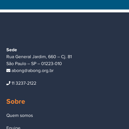
licencovaných sázkových kanceláří přísné dodržování pravidel
AML (Anti-Money Laundering) a KYC (Know Your Customer).
Zároveň musí operátoři prokazovat, že platební metody, které
nabízejí, umožňují efektivní implementaci opatření pro
odpovědné hraní, včetně možnosti ověřit totožnost zákazníka
a sledovat jeho platební historii.
Sede
Rua General Jardim, 660 – Cj. 81
Trustly v tomto kontextu nabízí několik vlastností, které jsou
São Paulo – SP – 01223-010
pro regulované sázkové prostředí mimořádně cenné. Protože
abong@abong.org.br
každá transakce probíhá přes ověřený bankovní účet vedený
na jméno zákazníka, poskytuje platební metoda přirozenou
11 3237-2122
vrstvu KYC ověření. Sázková kancelář má jistotu, že
prostředky nepocházejí z anonymního zdroje, a může snáze
splnit povinnosti vyplývající ze čtvrté a páté směrnice AML.
Sobre
Tato vlastnost je zvláště důležitá v zemích, kde regulátor
explicitně zakazuje vklady kreditními kartami – Velká Británie
Quem somos
tento zákaz zavedla v dubnu 2020, přičemž Gambling
Commission jej odůvodnila právě snahou omezit hraní na
Equipe