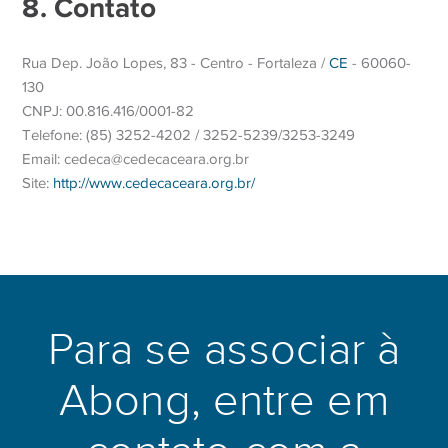
8. Contato
Rua Dep. João Lopes, 83 - Centro - Fortaleza /
CE
- 60060-
130
CNPJ: 00.816.416/0001-82
Telefone: (85) 3252-4202 / 3252-5239/3253-3249
Email: cedeca@cedecaceara.org.br
Site:
http://www.cedecaceara.org.br/
Para se associar à
Abong, entre em