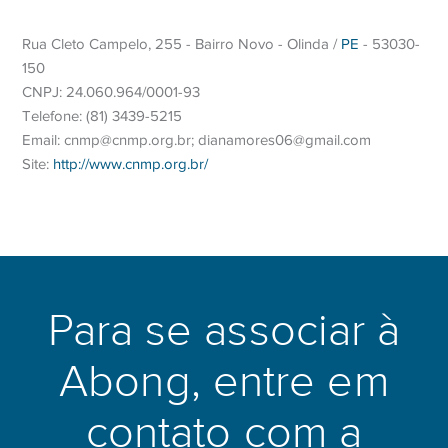
Rua Cleto Campelo, 255 - Bairro Novo - Olinda /
PE
- 53030-
150
CNPJ: 24.060.964/0001-93
Telefone: (81) 3439-5215
Email: cnmp@cnmp.org.br; dianamores06@gmail.com
Site:
http://www.cnmp.org.br/
Para se associar à
Abong, entre em
contato com a