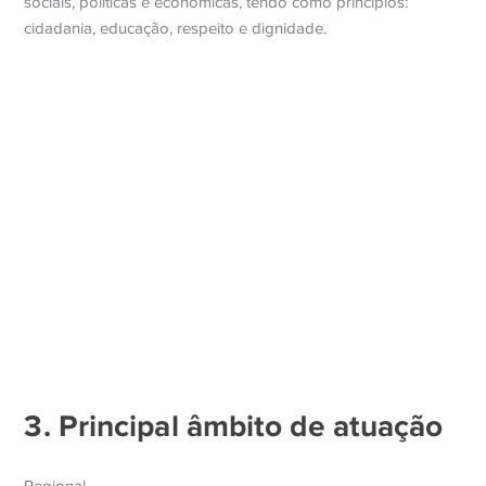
sociais, políticas e econômicas, tendo como princípios:
cidadania, educação, respeito e dignidade.
3. Principal âmbito de atuação
Hur Zimpler