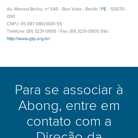
grundläggande arkitekturen. Traditionella e-plånböcker
Av. Manoel Borba, nº 545 - Boa Vista - Recife /
PE
- 50070-
kräver att användaren skapar ett separat konto, kopplar ett
000
bankkort eller bankkonto till det, verifierar sin identitet och
CNPJ: 05.087.086/0001-55
sedan hanterar ytterligare ett inloggningsuppgifter. Zimpler
Telefone: (81) 3231-0905 / Fax: (81) 3231-0905 Site:
valde en annan väg: systemet identifierar användaren via
http://www.gtp.org.br/
mobilnumret och autentiserar transaktioner via en
engångskod skickad som SMS. Inget separat konto behövs i
traditionell mening, inga lösenord att komma ihåg och ingen
separat app som måste installeras för att tjänsten ska fungera.
Para se associar à
Tekniskt sett fungerar Zimpler som en mellanhand mellan
spelaren och deras bank. När en insättning initieras på ett
Abong, entre em
casino som stöder metoden anger spelaren sitt mobilnummer,
tar emot en verifieringskod och bekräftar beloppet. Pengarna
contato com a
dras sedan direkt från det kopplade bankkortet eller
bankkontot, eller i vissa fall via en månadsfaktura. Uttag
Direção da
fungerar på liknande sätt, där medlen förs tillbaka till det