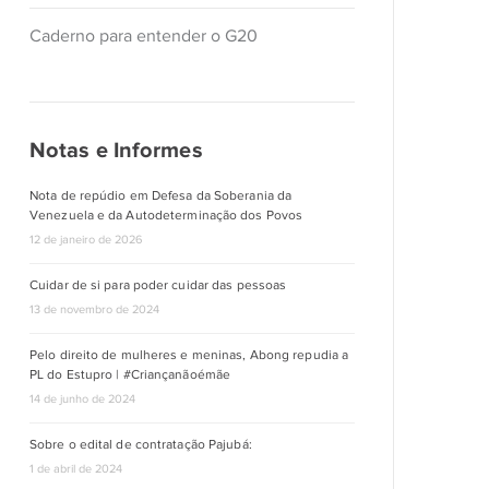
Caderno para entender o G20
Notas e Informes
Nota de repúdio em Defesa da Soberania da
Venezuela e da Autodeterminação dos Povos
12 de janeiro de 2026
Cuidar de si para poder cuidar das pessoas
13 de novembro de 2024
Pelo direito de mulheres e meninas, Abong repudia a
PL do Estupro | #Criançanãoémãe
14 de junho de 2024
Sobre o edital de contratação Pajubá:
1 de abril de 2024