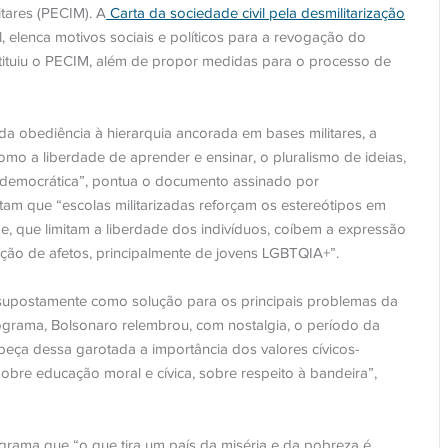
tares (PECIM). A
Carta da sociedade civil pela desmilitarização
, elenca motivos sociais e políticos para a revogação do
stituiu o PECIM, além de propor medidas para o processo de
da obediência à hierarquia ancorada em bases militares, a
 como a liberdade de aprender e ensinar, o pluralismo de ideias,
o democrática”, pontua o documento assinado por
ltam que “escolas militarizadas reforçam os estereótipos em
e, que limitam a liberdade dos indivíduos, coíbem a expressão
ção de afetos, principalmente de jovens LGBTQIA+”.
supostamente como solução para os principais problemas da
grama, Bolsonaro relembrou, com nostalgia, o período da
beça dessa garotada a importância dos valores cívicos-
sobre educação moral e cívica, sobre respeito à bandeira”,
rama que “o que tira um país da miséria e da pobreza é