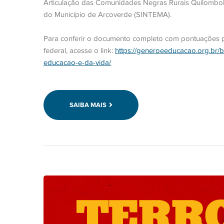
Articulação das Comunidades Negras Rurais Quilombo
do Município de Arcoverde (SINTEMA).
Para conferir o documento completo com pontuações 
federal, acesse o link:
https://generoeeducacao.org.br/bi
educacao-e-da-vida/
SAIBA MAIS