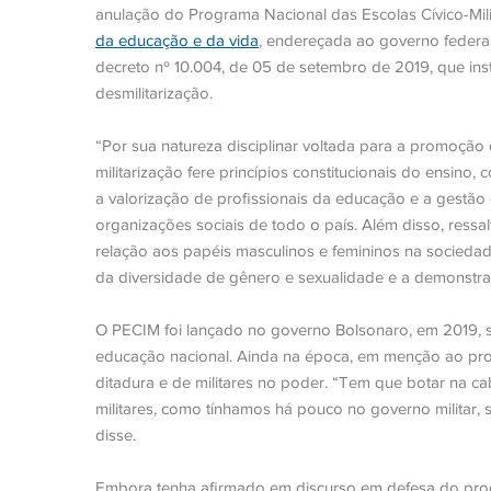
anulação do Programa Nacional das Escolas Cívico-Mili
da educação e da vida
, endereçada ao governo federal
decreto nº 10.004, de 05 de setembro de 2019, que in
desmilitarização.
“Por sua natureza disciplinar voltada para a promoção 
militarização fere princípios constitucionais do ensino,
a valorização de profissionais da educação e a gestã
organizações sociais de todo o país. Além disso, ressa
relação aos papéis masculinos e femininos na sociedad
da diversidade de gênero e sexualidade e a demonstra
O PECIM foi lançado no governo Bolsonaro, em 2019, 
educação nacional. Ainda na época, em menção ao pro
ditadura e de militares no poder. “Tem que botar na ca
militares, como tínhamos há pouco no governo militar, 
disse.
Embora tenha afirmado em discurso em defesa do prog