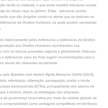
o tardia ou instáveis, e que ainda mantém estruturas sociais
ja de classe, raça ou gênero. Estas
estruturas sociais
essão que são dirigidas contra os atores que se dedicam ao
 defensoras de Direitos Humanos, os quais podem representar
.
o historicamente pelos defensores e defensoras de Direitos
 proteção dos Direitos Humanos reconhecidos nos
o com os marcos presentes regional e globalmente. Debruça-
s e defensoras, para, ao final, sugerir recomendações para o
s atores tão relevantes socialmente.
do pelo
Business and Human Rights Resource Centre
(2023),
io, intimidação, difamação, perseguição, prisão e morte
resas transnacionais (ETNs), principalmente dos setores de
 aço e turismo. Assim, as estratégias das empresas
 e de governança corporativa por meio de cadeias globais de
nos compreendidas como vantagens competitivas em territórios