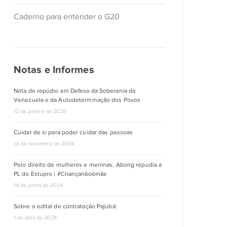
Caderno para entender o G20
Notas e Informes
Nota de repúdio em Defesa da Soberania da
Venezuela e da Autodeterminação dos Povos
12 de janeiro de 2026
Cuidar de si para poder cuidar das pessoas
13 de novembro de 2024
Pelo direito de mulheres e meninas, Abong repudia a
PL do Estupro | #Criançanãoémãe
14 de junho de 2024
Sobre o edital de contratação Pajubá:
1 de abril de 2024