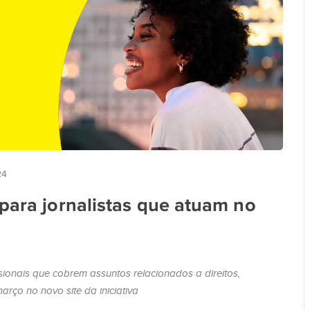
24
para jornalistas que atuam no
onais que cobrem assuntos relacionados a direitos,
rço no novo site da iniciativa