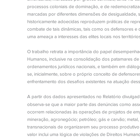
processos coloniais de dominação, e de redemocratizaçã
marcadas por diferentes dimensões de desigualdade, se
historicamente adoecidas reproduzem práticas de repr
combate de tais dinâmicas, tais como os defensores e
uma ameaça a interesses das elites locais nos territórios
O trabalho retrata a importância do papel desempenhad
Humanos, inclusive na consolidação dos patamares de
ordenamentos jurídicos nacionais, e também em diálog
se, inicialmente, sobre o próprio conceito de defensore
enfrentamento dos desafios existentes na atuação desse
A partir dos dados apresentados no Relatório divulga
observa-se que a maior parte das denúncias como asséd
ocorrem relacionadas às operações de projetos de emp
mineração, agronegócio; petróleo; gás e carvão; metal,
transnacionais de organizarem seu processo produtivo
valor inclui uma lógica de violações de Direitos Huma