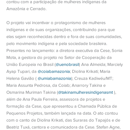
contou com a participação de mulheres indígenas da
Amazônia e Cerrado.
O projeto vai incentivar o protagonismo de mulheres
indígenas e de suas organizações, contribuindo para que
elas sejam reconhecidas dentro e fora de suas comunidades,
pelo movimento indígena e pela sociedade brasileira.
Presentes no lançamento: a diretora executiva da Cese, Sonia
Mota, a gestora do projeto no Setor de Cooperação da
União Europeia no Brasil (
@uenobrasil
) Ana Almeida; Marciely
Ayap Tupari, da
@coiabamazonia
; Diolina Krikati; Maria
Helena Gavião (
@umiabamazonia
); Creuza Kadiwéu/MT;
Maria Assunta Pedrosa, da Coiab; Anarrory Takina e
Osmarina Muriman Takina (
@takinamulheresindigenasmt
),
além de Ana Paula Ferreira, assessora de projetos e
formação da Cese, que apresentou a Chamada Pública de
Pequenos Projetos, também lançada na data. O ato contou
com o canto de Diolina Krikati, das Suraras do Tapajós e de
Beatriz Tuxá, cantora e comunicadora da Cese. Stefan Agne,