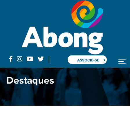
ASSOCIE-SE
Home
Blog
Posts "luta"
Destaques