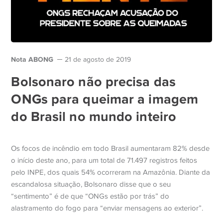
Nota ABONG
21 de agosto de 2019
Bolsonaro não precisa das
ONGs para queimar a imagem
do Brasil no mundo inteiro
Os focos de incêndio em todo Brasil aumentaram 82% desde
o início deste ano, para um total de 71.497 registros feitos
pelo INPE, dos quais 54% ocorreram na Amazônia. Diante da
escandalosa situação, Bolsonaro disse que o seu
“sentimento” é de que “ONGs estão por trás” do
alastramento do fogo para “enviar mensagens ao exterior”.