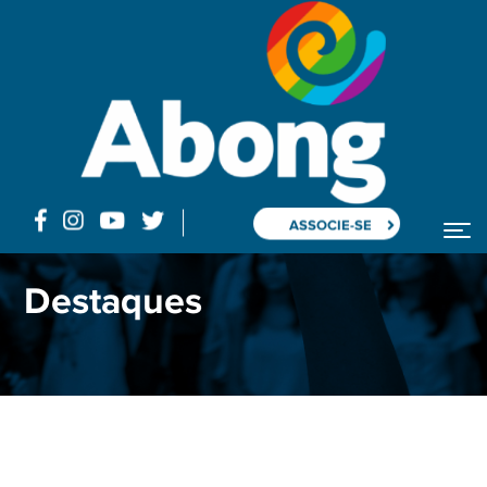
ASSOCIE-SE
Home
Blog
Posts "ONGs"
Destaques