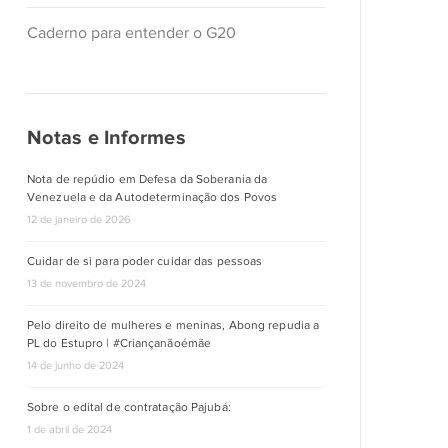
Caderno para entender o G20
Notas e Informes
Nota de repúdio em Defesa da Soberania da
Venezuela e da Autodeterminação dos Povos
12 de janeiro de 2026
Cuidar de si para poder cuidar das pessoas
13 de novembro de 2024
Pelo direito de mulheres e meninas, Abong repudia a
PL do Estupro | #Criançanãoémãe
14 de junho de 2024
Sobre o edital de contratação Pajubá:
1 de abril de 2024