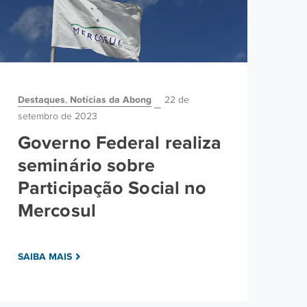
Destaques
Notícias da Abong
Not
,
22 de
setembro de 2023
A
Governo Federal realiza
E
seminário sobre
L
Participação Social no
Mercosul
SA
SAIBA MAIS