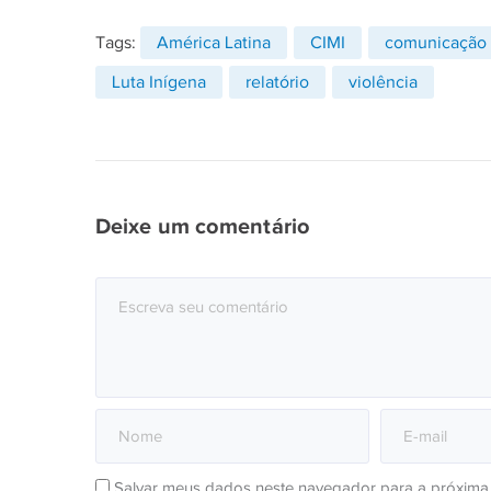
Tags:
América Latina
CIMI
comunicação
Luta Inígena
relatório
violência
Deixe um comentário
Salvar meus dados neste navegador para a próxima