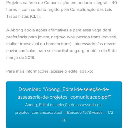
Projetos na área de Comunicação em período integral – 40
horas – com contrato regido pela Consolidação das Leis
Trabalhistas (CLT).
A Abong apoia ações afirmativas e para essa vaga dará
preferência para jovem, negra/o e/ou pessoa trans (travesti,
mulher transexual ou homem trans). Interessados/as devem
enviar currículos para selecao@abong.org.br até o dia 9 de
março de 2019.
Para mais informações, acesse o edital abaixo:
Download “Abong_Edital-de-seleção-de-
assessoria-de-projetos_comunicacao.pdf”
Abong_Edital-de-seleção-de-assessoria-de-
projetos_comunicacao.pdf – Baixado 1578 vezes – 172
KB